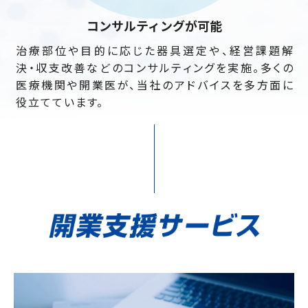
コンサルティングが可能
緊急時には、商品納入はもちろん機器の使用方法に
市場や医療機器メーカーの動向に常に目を向け、情
治療部位や目的に応じた器具選定や、経営課題解
当社は過去、当時は技術的に発展途上だった低侵襲
当社は常に、ドクターが何を求めているかを最優先
関するレクチャーなどにも迅速に対応。販売を通じて
報収集や知識向上に力を注いでいます。また、医療ス
決・収支改善などのコンサルティングを実施。多くの
治療にいち早く着目し、カテーテルの取り扱いを開始
することを心掛けています。その結果、多くのドクター
医療に携わる者として、全力で医療機関をサポートし
タッフ向け勉強会やセミナ−、イベントなども開催して
医療機関や開業医が、当社のアドバイスを多方面に
した実績があります。先見性の高さは現在の事業展
から信頼を獲得。チーム医療に欠かせぬ存在になっ
ます。
います。
役立てています。
開にも活かされています。
ています。